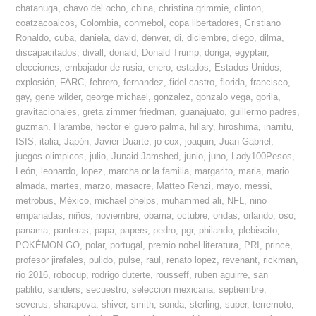
chatanuga
,
chavo del ocho
,
china
,
christina grimmie
,
clinton
,
coatzacoalcos
,
Colombia
,
conmebol
,
copa libertadores
,
Cristiano
Ronaldo
,
cuba
,
daniela
,
david
,
denver
,
di
,
diciembre
,
diego
,
dilma
,
discapacitados
,
divall
,
donald
,
Donald Trump
,
doriga
,
egyptair
,
elecciones
,
embajador de rusia
,
enero
,
estados
,
Estados Unidos
,
explosión
,
FARC
,
febrero
,
fernandez
,
fidel castro
,
florida
,
francisco
,
gay
,
gene wilder
,
george michael
,
gonzalez
,
gonzalo vega
,
gorila
,
gravitacionales
,
greta zimmer friedman
,
guanajuato
,
guillermo padres
,
guzman
,
Harambe
,
hector el guero palma
,
hillary
,
hiroshima
,
inarritu
,
ISIS
,
italia
,
Japón
,
Javier Duarte
,
jo cox
,
joaquin
,
Juan Gabriel
,
juegos olimpicos
,
julio
,
Junaid Jamshed
,
junio
,
juno
,
Lady100Pesos
,
León
,
leonardo
,
lopez
,
marcha or la familia
,
margarito
,
maria
,
mario
almada
,
martes
,
marzo
,
masacre
,
Matteo Renzi
,
mayo
,
messi
,
metrobus
,
México
,
michael phelps
,
muhammed ali
,
NFL
,
nino
empanadas
,
niños
,
noviembre
,
obama
,
octubre
,
ondas
,
orlando
,
oso
,
panama
,
panteras
,
papa
,
papers
,
pedro
,
pgr
,
philando
,
plebiscito
,
POKÉMON GO
,
polar
,
portugal
,
premio nobel literatura
,
PRI
,
prince
,
profesor jirafales
,
pulido
,
pulse
,
raul
,
renato lopez
,
revenant
,
rickman
,
rio 2016
,
robocup
,
rodrigo duterte
,
rousseff
,
ruben aguirre
,
san
pablito
,
sanders
,
secuestro
,
seleccion mexicana
,
septiembre
,
severus
,
sharapova
,
shiver
,
smith
,
sonda
,
sterling
,
super
,
terremoto
,