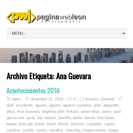
Archivo Etiqueta:
Ana Guevara
Acontecimientos 2016
adan
diciembre 21, 2016
0
Anuario
,
General
abril
,
accidente
,
agosto
,
aguirre
,
agustin carstens
,
alan
,
alejandro
,
alton
,
Ana Guevara
,
angelina jolie
,
Ankara
,
arturo elias
,
avion
,
axel
garcia leal
,
ayub
,
bar
,
barack
,
bastilla
,
berlin
,
bernie
,
bob dylan
,
bowie
,
brad pitt
,
brasil
,
brazil
,
Brexit
,
broncos
,
cantante
,
caprio
,
carolina
,
castile
,
castro
,
cevallos
,
chachita
,
chapecoense
,
chapo
,