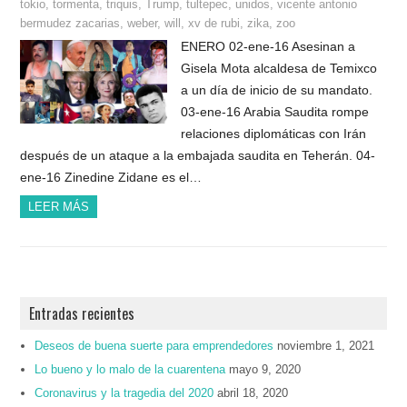
tokio
,
tormenta
,
triquis
,
Trump
,
tultepec
,
unidos
,
vicente antonio
bermudez zacarias
,
weber
,
will
,
xv de rubi
,
zika
,
zoo
ENERO 02-ene-16 Asesinan a
Gisela Mota alcaldesa de Temixco
a un día de inicio de su mandato.
03-ene-16 Arabia Saudita rompe
relaciones diplomáticas con Irán
después de un ataque a la embajada saudita en Teherán. 04-
ene-16 Zinedine Zidane es el…
LEER MÁS
Entradas recientes
Deseos de buena suerte para emprendedores
noviembre 1, 2021
Lo bueno y lo malo de la cuarentena
mayo 9, 2020
Coronavirus y la tragedia del 2020
abril 18, 2020