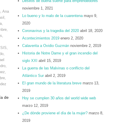
Deseos de buena suerte para emprendedores
noviembre 1, 2021
n
,
Ana
Lo bueno y lo malo de la cuarentena
mayo 9,
sil
,
2020
a
,
mbre
,
Coronavirus y la tragedia del 2020
abril 18, 2020
os
,
Acontecimientos 2019
enero 2, 2020
Calaverita a Ovidio Guzmán
noviembre 2, 2019
ISIS
,
Historia de Notre Dame y el gran incendio del
do
,
ael
siglo XXI
abril 15, 2019
dro
,
La guerra de las Malvinas o conflicto del
pez
,
Atlántico Sur
abril 2, 2019
bre
,
El gran mundo de la literatura breve
marzo 13,
udez
2019
ía de
Hoy se cumplen 30 años del world wide web
marzo 12, 2019
¿De dónde proviene el día de la mujer?
marzo 8,
2019