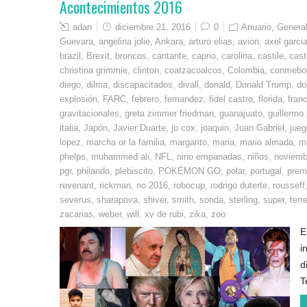
Acontecimientos 2016
adan
diciembre 21, 2016
0
Anuario
,
Genera
Guevara
,
angelina jolie
,
Ankara
,
arturo elias
,
avion
,
axel garcia
brazil
,
Brexit
,
broncos
,
cantante
,
caprio
,
carolina
,
castile
,
cast
christina grimmie
,
clinton
,
coatzacoalcos
,
Colombia
,
conmebo
diego
,
dilma
,
discapacitados
,
divall
,
donald
,
Donald Trump
,
do
explosión
,
FARC
,
febrero
,
fernandez
,
fidel castro
,
florida
,
fran
gravitacionales
,
greta zimmer friedman
,
guanajuato
,
guillermo
italia
,
Japón
,
Javier Duarte
,
jo cox
,
joaquin
,
Juan Gabriel
,
jueg
lopez
,
marcha or la familia
,
margarito
,
maria
,
mario almada
,
m
phelps
,
muhammed ali
,
NFL
,
nino empanadas
,
niños
,
noviemb
pgr
,
philando
,
plebiscito
,
POKÉMON GO
,
polar
,
portugal
,
premi
revenant
,
rickman
,
rio 2016
,
robocup
,
rodrigo duterte
,
rousseff
severus
,
sharapova
,
shiver
,
smith
,
sonda
,
sterling
,
super
,
terr
zacarias
,
weber
,
will
,
xv de rubi
,
zika
,
zoo
E
i
d
T