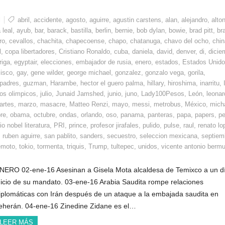
l
abril
,
accidente
,
agosto
,
aguirre
,
agustin carstens
,
alan
,
alejandro
,
alto
 leal
,
ayub
,
bar
,
barack
,
bastilla
,
berlin
,
bernie
,
bob dylan
,
bowie
,
brad pitt
,
bra
ro
,
cevallos
,
chachita
,
chapecoense
,
chapo
,
chatanuga
,
chavo del ocho
,
chin
l
,
copa libertadores
,
Cristiano Ronaldo
,
cuba
,
daniela
,
david
,
denver
,
di
,
dicie
riga
,
egyptair
,
elecciones
,
embajador de rusia
,
enero
,
estados
,
Estados Unid
cisco
,
gay
,
gene wilder
,
george michael
,
gonzalez
,
gonzalo vega
,
gorila
,
 padres
,
guzman
,
Harambe
,
hector el guero palma
,
hillary
,
hiroshima
,
inarritu
,
os olimpicos
,
julio
,
Junaid Jamshed
,
junio
,
juno
,
Lady100Pesos
,
León
,
leonar
artes
,
marzo
,
masacre
,
Matteo Renzi
,
mayo
,
messi
,
metrobus
,
México
,
mich
re
,
obama
,
octubre
,
ondas
,
orlando
,
oso
,
panama
,
panteras
,
papa
,
papers
,
pe
o nobel literatura
,
PRI
,
prince
,
profesor jirafales
,
pulido
,
pulse
,
raul
,
renato lo
,
ruben aguirre
,
san pablito
,
sanders
,
secuestro
,
seleccion mexicana
,
septiem
emoto
,
tokio
,
tormenta
,
triquis
,
Trump
,
tultepec
,
unidos
,
vicente antonio berm
NERO 02-ene-16 Asesinan a Gisela Mota alcaldesa de Temixco a un d
nicio de su mandato. 03-ene-16 Arabia Saudita rompe relaciones
iplomáticas con Irán después de un ataque a la embajada saudita en
eherán. 04-ene-16 Zinedine Zidane es el…
LEER MÁS