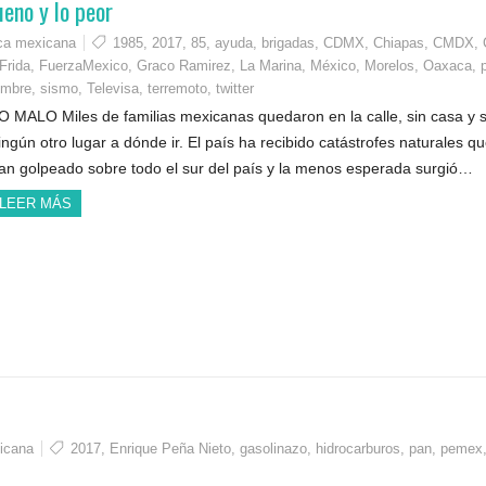
eno y lo peor
ica mexicana
1985
,
2017
,
85
,
ayuda
,
brigadas
,
CDMX
,
Chiapas
,
CMDX
,
Frida
,
FuerzaMexico
,
Graco Ramirez
,
La Marina
,
México
,
Morelos
,
Oaxaca
,
embre
,
sismo
,
Televisa
,
terremoto
,
twitter
O MALO Miles de familias mexicanas quedaron en la calle, sin casa y s
ingún otro lugar a dónde ir. El país ha recibido catástrofes naturales q
an golpeado sobre todo el sur del país y la menos esperada surgió…
LEER MÁS
xicana
2017
,
Enrique Peña Nieto
,
gasolinazo
,
hidrocarburos
,
pan
,
pemex