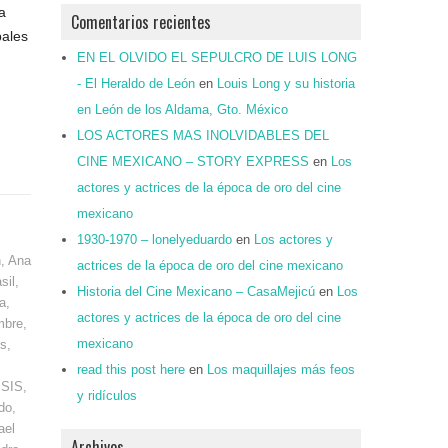
a
Comentarios recientes
pales
EN EL OLVIDO EL SEPULCRO DE LUIS LONG
- El Heraldo de León
en
Louis Long y su historia
en León de los Aldama, Gto. México
LOS ACTORES MAS INOLVIDABLES DEL
CINE MEXICANO – STORY EXPRESS
en
Los
actores y actrices de la época de oro del cine
mexicano
1930-1970 – lonelyeduardo
en
Los actores y
n
,
Ana
actrices de la época de oro del cine mexicano
sil
,
Historia del Cine Mexicano – CasaMejicú
en
Los
a
,
actores y actrices de la época de oro del cine
mbre
,
mexicano
os
,
read this post here
en
Los maquillajes más feos
ISIS
,
y ridículos
do
,
ael
Archivos