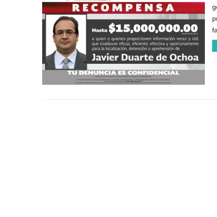
g
p
f