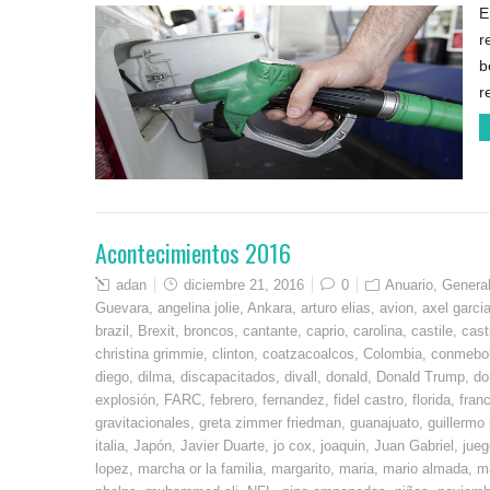
E
r
b
r
Acontecimientos 2016
adan
diciembre 21, 2016
0
Anuario
,
Genera
Guevara
,
angelina jolie
,
Ankara
,
arturo elias
,
avion
,
axel garcia
brazil
,
Brexit
,
broncos
,
cantante
,
caprio
,
carolina
,
castile
,
cast
christina grimmie
,
clinton
,
coatzacoalcos
,
Colombia
,
conmebo
diego
,
dilma
,
discapacitados
,
divall
,
donald
,
Donald Trump
,
do
explosión
,
FARC
,
febrero
,
fernandez
,
fidel castro
,
florida
,
fran
gravitacionales
,
greta zimmer friedman
,
guanajuato
,
guillermo
italia
,
Japón
,
Javier Duarte
,
jo cox
,
joaquin
,
Juan Gabriel
,
jueg
lopez
,
marcha or la familia
,
margarito
,
maria
,
mario almada
,
m