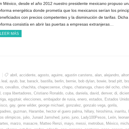
n México, desde el año 2012 nuestro presidente mexicano propuso un
eforma energética donde prometía que los mexicanos serían los princi
eneficiados con precios competentes y la disminución de tarifas. Dicha
eforma consistía en abrir las puertas a empresas extranjeras…
LEER MÁS
l
abril
,
accidente
,
agosto
,
aguirre
,
agustin carstens
,
alan
,
alejandro
,
alto
 leal
,
ayub
,
bar
,
barack
,
bastilla
,
berlin
,
bernie
,
bob dylan
,
bowie
,
brad pitt
,
bra
ro
,
cevallos
,
chachita
,
chapecoense
,
chapo
,
chatanuga
,
chavo del ocho
,
chin
l
,
copa libertadores
,
Cristiano Ronaldo
,
cuba
,
daniela
,
david
,
denver
,
di
,
dicie
riga
,
egyptair
,
elecciones
,
embajador de rusia
,
enero
,
estados
,
Estados Unid
cisco
,
gay
,
gene wilder
,
george michael
,
gonzalez
,
gonzalo vega
,
gorila
,
 padres
,
guzman
,
Harambe
,
hector el guero palma
,
hillary
,
hiroshima
,
inarritu
,
os olimpicos
,
julio
,
Junaid Jamshed
,
junio
,
juno
,
Lady100Pesos
,
León
,
leonar
artes
,
marzo
,
masacre
,
Matteo Renzi
,
mayo
,
messi
,
metrobus
,
México
,
mich