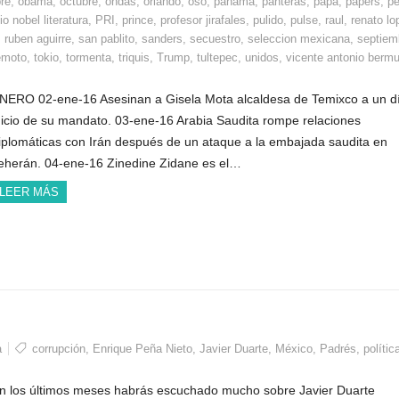
re
,
obama
,
octubre
,
ondas
,
orlando
,
oso
,
panama
,
panteras
,
papa
,
papers
,
pe
o nobel literatura
,
PRI
,
prince
,
profesor jirafales
,
pulido
,
pulse
,
raul
,
renato lo
,
ruben aguirre
,
san pablito
,
sanders
,
secuestro
,
seleccion mexicana
,
septiem
emoto
,
tokio
,
tormenta
,
triquis
,
Trump
,
tultepec
,
unidos
,
vicente antonio berm
NERO 02-ene-16 Asesinan a Gisela Mota alcaldesa de Temixco a un d
nicio de su mandato. 03-ene-16 Arabia Saudita rompe relaciones
iplomáticas con Irán después de un ataque a la embajada saudita en
eherán. 04-ene-16 Zinedine Zidane es el…
LEER MÁS
a
corrupción
,
Enrique Peña Nieto
,
Javier Duarte
,
México
,
Padrés
,
polític
n los últimos meses habrás escuchado mucho sobre Javier Duarte