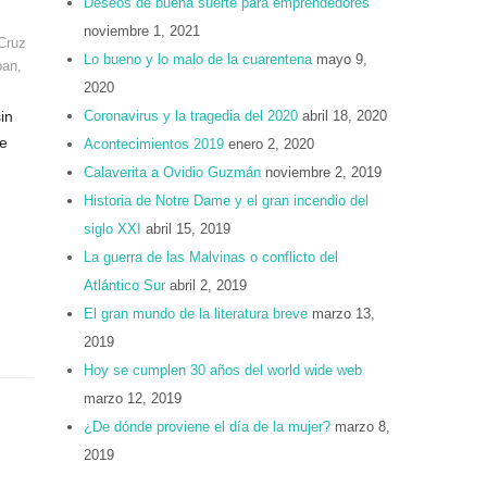
Deseos de buena suerte para emprendedores
noviembre 1, 2021
Cruz
Lo bueno y lo malo de la cuarentena
mayo 9,
pan
,
2020
in
Coronavirus y la tragedia del 2020
abril 18, 2020
ue
Acontecimientos 2019
enero 2, 2020
Calaverita a Ovidio Guzmán
noviembre 2, 2019
Historia de Notre Dame y el gran incendio del
siglo XXI
abril 15, 2019
La guerra de las Malvinas o conflicto del
Atlántico Sur
abril 2, 2019
El gran mundo de la literatura breve
marzo 13,
2019
Hoy se cumplen 30 años del world wide web
marzo 12, 2019
¿De dónde proviene el día de la mujer?
marzo 8,
,
2019