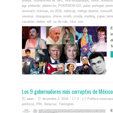
phelps
,
muhammed ali
,
NFL
,
nino empanadas
,
niños
,
noviemb
pgr
,
philando
,
plebiscito
,
POKÉMON GO
,
polar
,
portugal
,
premi
revenant
,
rickman
,
rio 2016
,
robocup
,
rodrigo duterte
,
rousseff
severus
,
sharapova
,
shiver
,
smith
,
sonda
,
sterling
,
super
,
terr
zacarias
,
weber
,
will
,
xv de rubi
,
zika
,
zoo
E
i
d
T
Los 9 gobernadores más corruptos de México
adan
diciembre 2, 2016
0
Política mexican
políticos
,
PRI
,
Veracruz
,
Yárrington
E