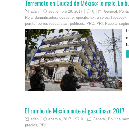
Terremoto en Ciudad de México: lo malo, Lo bu
adan
septiembre 29, 2017
0
General
,
Polít
Roja
,
damnificados
,
desastre
,
ejercito
,
extranjeros
,
facebook
,
perrita
,
perros rescatistas
,
políticos
,
PRD
,
PRI
,
Puebla
,
septi
L
n
h
El rumbo de México ante el gasolinazo 2017
adan
enero 4, 2017
0
General
,
Política me
precios
,
PRI