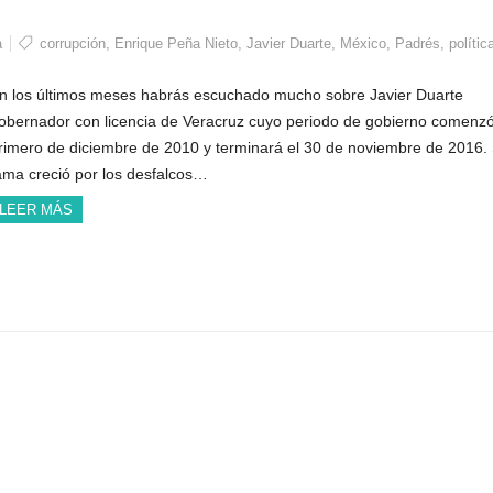
a
corrupción
,
Enrique Peña Nieto
,
Javier Duarte
,
México
,
Padrés
,
polític
n los últimos meses habrás escuchado mucho sobre Javier Duarte
obernador con licencia de Veracruz cuyo periodo de gobierno comenzó
rimero de diciembre de 2010 y terminará el 30 de noviembre de 2016.
ama creció por los desfalcos…
LEER MÁS