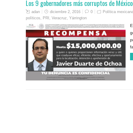
Los 9 gobernadores más corruptos de México
adan
diciembre 2, 2016
0
Política mexican
políticos
,
PRI
,
Veracruz
,
Yárrington
E
g
p
f