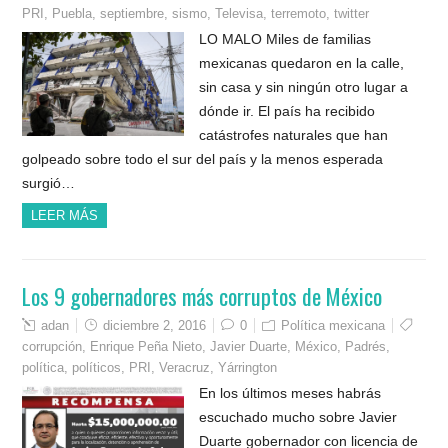
PRI
,
Puebla
,
septiembre
,
sismo
,
Televisa
,
terremoto
,
twitter
LO MALO Miles de familias
mexicanas quedaron en la calle,
sin casa y sin ningún otro lugar a
dónde ir. El país ha recibido
catástrofes naturales que han
golpeado sobre todo el sur del país y la menos esperada
surgió…
LEER MÁS
Los 9 gobernadores más corruptos de México
adan
diciembre 2, 2016
0
Política mexicana
corrupción
,
Enrique Peña Nieto
,
Javier Duarte
,
México
,
Padrés
,
política
,
políticos
,
PRI
,
Veracruz
,
Yárrington
En los últimos meses habrás
escuchado mucho sobre Javier
Duarte gobernador con licencia de