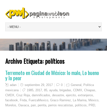
Archivo Etiqueta:
políticos
Terremoto en Ciudad de México: lo malo, Lo bueno
y lo peor
adan
septiembre 29, 2017
0
General
,
Política
mexicana
1985
,
2017
,
85
,
ayuda
,
brigadas
,
CDMX
,
Chiapas
,
CMDX
,
Cruz Roja
,
damnificados
,
desastre
,
ejercito
,
extranjeros
,
facebook
,
Frida
,
FuerzaMexico
,
Graco Ramirez
,
La Marina
,
México
,
Morelos
,
Oaxaca
,
pan
,
perrita
,
perros rescatistas
,
políticos
,
PRD
,