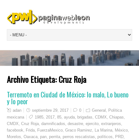
Archivo Etiqueta:
Cruz Roja
Terremoto en Ciudad de México: lo malo, Lo bueno
y lo peor
adan
septiembre 29, 2017
0
General
,
Política
mexicana
1985
,
2017
,
85
,
ayuda
,
brigadas
,
CDMX
,
Chiapas
,
CMDX
,
Cruz Roja
,
damnificados
,
desastre
,
ejercito
,
extranjeros
,
facebook
,
Frida
,
FuerzaMexico
,
Graco Ramirez
,
La Marina
,
México
,
Morelos
,
Oaxaca
,
pan
,
perrita
,
perros rescatistas
,
políticos
,
PRD
,