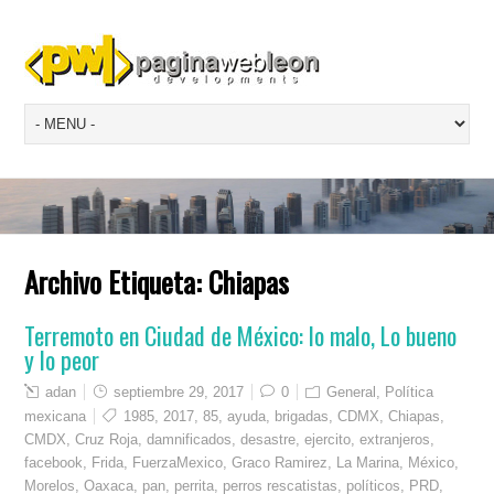
Archivo Etiqueta:
Chiapas
Terremoto en Ciudad de México: lo malo, Lo bueno
y lo peor
adan
septiembre 29, 2017
0
General
,
Política
mexicana
1985
,
2017
,
85
,
ayuda
,
brigadas
,
CDMX
,
Chiapas
,
CMDX
,
Cruz Roja
,
damnificados
,
desastre
,
ejercito
,
extranjeros
,
facebook
,
Frida
,
FuerzaMexico
,
Graco Ramirez
,
La Marina
,
México
,
Morelos
,
Oaxaca
,
pan
,
perrita
,
perros rescatistas
,
políticos
,
PRD
,