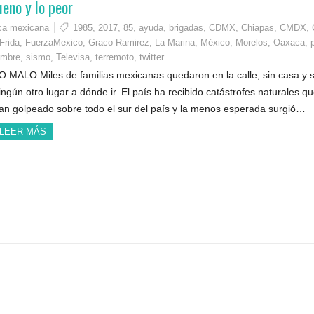
eno y lo peor
ica mexicana
1985
,
2017
,
85
,
ayuda
,
brigadas
,
CDMX
,
Chiapas
,
CMDX
,
Frida
,
FuerzaMexico
,
Graco Ramirez
,
La Marina
,
México
,
Morelos
,
Oaxaca
,
embre
,
sismo
,
Televisa
,
terremoto
,
twitter
O MALO Miles de familias mexicanas quedaron en la calle, sin casa y s
ingún otro lugar a dónde ir. El país ha recibido catástrofes naturales q
an golpeado sobre todo el sur del país y la menos esperada surgió…
LEER MÁS