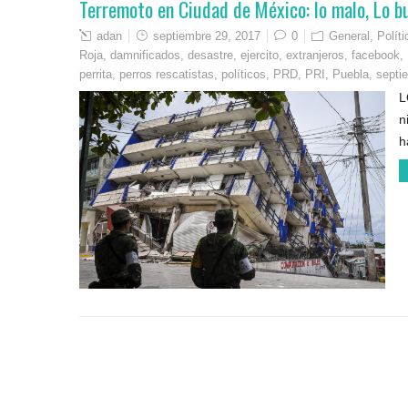
Terremoto en Ciudad de México: lo malo, Lo bu
adan
septiembre 29, 2017
0
General
,
Polít
Roja
,
damnificados
,
desastre
,
ejercito
,
extranjeros
,
facebook
,
perrita
,
perros rescatistas
,
políticos
,
PRD
,
PRI
,
Puebla
,
septi
L
n
h