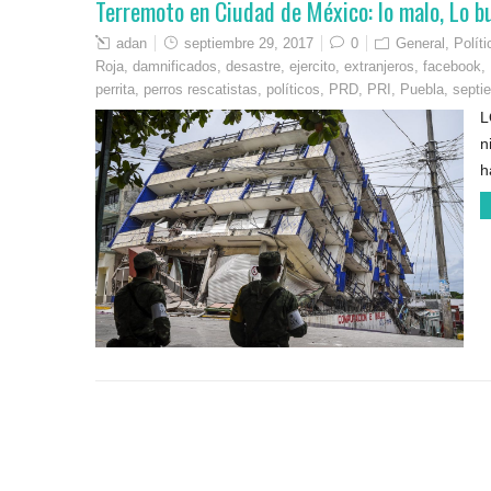
Terremoto en Ciudad de México: lo malo, Lo bu
adan
septiembre 29, 2017
0
General
,
Polít
Roja
,
damnificados
,
desastre
,
ejercito
,
extranjeros
,
facebook
,
perrita
,
perros rescatistas
,
políticos
,
PRD
,
PRI
,
Puebla
,
septi
L
n
h