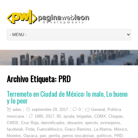
Archivo Etiqueta:
PRD
Terremoto en Ciudad de México: lo malo, Lo bueno
y lo peor
adan
septiembre 29, 2017
0
General
,
Política
mexicana
1985
,
2017
,
85
,
ayuda
,
brigadas
,
CDMX
,
Chiapas
,
CMDX
,
Cruz Roja
,
damnificados
,
desastre
,
ejercito
,
extranjeros
,
facebook
,
Frida
,
FuerzaMexico
,
Graco Ramirez
,
La Marina
,
México
,
Morelos
,
Oaxaca
,
pan
,
perrita
,
perros rescatistas
,
políticos
,
PRD
,