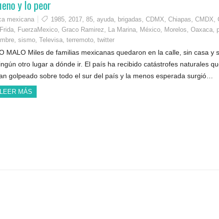
eno y lo peor
ica mexicana
1985
,
2017
,
85
,
ayuda
,
brigadas
,
CDMX
,
Chiapas
,
CMDX
,
Frida
,
FuerzaMexico
,
Graco Ramirez
,
La Marina
,
México
,
Morelos
,
Oaxaca
,
embre
,
sismo
,
Televisa
,
terremoto
,
twitter
O MALO Miles de familias mexicanas quedaron en la calle, sin casa y s
ingún otro lugar a dónde ir. El país ha recibido catástrofes naturales q
an golpeado sobre todo el sur del país y la menos esperada surgió…
LEER MÁS