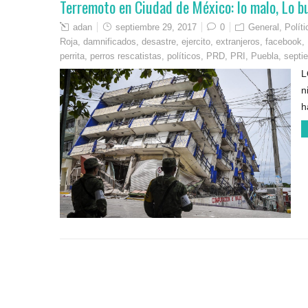
Terremoto en Ciudad de México: lo malo, Lo bu
adan
septiembre 29, 2017
0
General
,
Polít
Roja
,
damnificados
,
desastre
,
ejercito
,
extranjeros
,
facebook
,
perrita
,
perros rescatistas
,
políticos
,
PRD
,
PRI
,
Puebla
,
septi
L
n
h