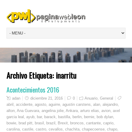
Archivo Etiqueta:
inarritu
Acontecimientos 2016
adan
diciembre 21, 2016
0
Anuario
,
General
abril
,
accidente
,
agosto
,
aguirre
,
agustin carstens
,
alan
,
alejandro
,
alton
,
Ana Guevara
,
angelina jolie
,
Ankara
,
arturo elias
,
avion
,
axel
garcia leal
,
ayub
,
bar
,
barack
,
bastilla
,
berlin
,
bernie
,
bob dylan
,
bowie
,
brad pitt
,
brasil
,
brazil
,
Brexit
,
broncos
,
cantante
,
caprio
,
carolina
,
castile
,
castro
,
cevallos
,
chachita
,
chapecoense
,
chapo
,