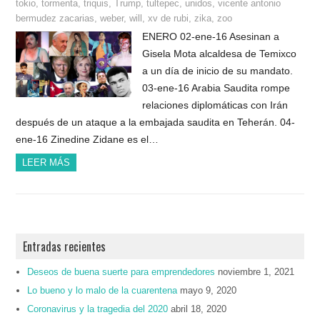
tokio
,
tormenta
,
triquis
,
Trump
,
tultepec
,
unidos
,
vicente antonio
bermudez zacarias
,
weber
,
will
,
xv de rubi
,
zika
,
zoo
ENERO 02-ene-16 Asesinan a
Gisela Mota alcaldesa de Temixco
a un día de inicio de su mandato.
03-ene-16 Arabia Saudita rompe
relaciones diplomáticas con Irán
después de un ataque a la embajada saudita en Teherán. 04-
ene-16 Zinedine Zidane es el…
LEER MÁS
Entradas recientes
Deseos de buena suerte para emprendedores
noviembre 1, 2021
Lo bueno y lo malo de la cuarentena
mayo 9, 2020
Coronavirus y la tragedia del 2020
abril 18, 2020