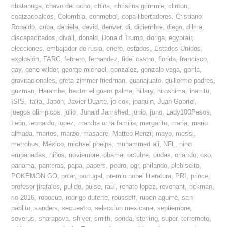
chatanuga
,
chavo del ocho
,
china
,
christina grimmie
,
clinton
,
coatzacoalcos
,
Colombia
,
conmebol
,
copa libertadores
,
Cristiano
Ronaldo
,
cuba
,
daniela
,
david
,
denver
,
di
,
diciembre
,
diego
,
dilma
,
discapacitados
,
divall
,
donald
,
Donald Trump
,
doriga
,
egyptair
,
elecciones
,
embajador de rusia
,
enero
,
estados
,
Estados Unidos
,
explosión
,
FARC
,
febrero
,
fernandez
,
fidel castro
,
florida
,
francisco
,
gay
,
gene wilder
,
george michael
,
gonzalez
,
gonzalo vega
,
gorila
,
gravitacionales
,
greta zimmer friedman
,
guanajuato
,
guillermo padres
,
guzman
,
Harambe
,
hector el guero palma
,
hillary
,
hiroshima
,
inarritu
,
ISIS
,
italia
,
Japón
,
Javier Duarte
,
jo cox
,
joaquin
,
Juan Gabriel
,
juegos olimpicos
,
julio
,
Junaid Jamshed
,
junio
,
juno
,
Lady100Pesos
,
León
,
leonardo
,
lopez
,
marcha or la familia
,
margarito
,
maria
,
mario
almada
,
martes
,
marzo
,
masacre
,
Matteo Renzi
,
mayo
,
messi
,
metrobus
,
México
,
michael phelps
,
muhammed ali
,
NFL
,
nino
empanadas
,
niños
,
noviembre
,
obama
,
octubre
,
ondas
,
orlando
,
oso
,
panama
,
panteras
,
papa
,
papers
,
pedro
,
pgr
,
philando
,
plebiscito
,
POKÉMON GO
,
polar
,
portugal
,
premio nobel literatura
,
PRI
,
prince
,
profesor jirafales
,
pulido
,
pulse
,
raul
,
renato lopez
,
revenant
,
rickman
,
rio 2016
,
robocup
,
rodrigo duterte
,
rousseff
,
ruben aguirre
,
san
pablito
,
sanders
,
secuestro
,
seleccion mexicana
,
septiembre
,
severus
,
sharapova
,
shiver
,
smith
,
sonda
,
sterling
,
super
,
terremoto
,