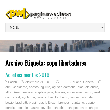
Archivo Etiqueta:
copa libertadores
Acontecimientos 2016
adan
diciembre 21, 2016
0
Anuario
,
General
abril
,
accidente
,
agosto
,
aguirre
,
agustin carstens
,
alan
,
alejandro
,
alton
,
Ana Guevara
,
angelina jolie
,
Ankara
,
arturo elias
,
avion
,
axel
garcia leal
,
ayub
,
bar
,
barack
,
bastilla
,
berlin
,
bernie
,
bob dylan
,
bowie
,
brad pitt
,
brasil
,
brazil
,
Brexit
,
broncos
,
cantante
,
caprio
,
carolina
,
castile
,
castro
,
cevallos
,
chachita
,
chapecoense
,
chapo
,