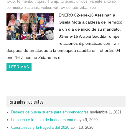
tokio
,
tormenta
,
triquis
,
Trump
,
tultepec
,
unidos
,
vicente antonio
bermudez zacarias
,
weber
,
will
,
xv de rubi
,
zika
,
zoo
ENERO 02-ene-16 Asesinan a
Gisela Mota alcaldesa de Temixco
a un día de inicio de su mandato.
03-ene-16 Arabia Saudita rompe
relaciones diplomáticas con Irán
después de un ataque a la embajada saudita en Teherán. 04-
ene-16 Zinedine Zidane es el…
LEER MÁS
Entradas recientes
Deseos de buena suerte para emprendedores
noviembre 1, 2021
Lo bueno y lo malo de la cuarentena
mayo 9, 2020
Coronavirus y la tragedia del 2020
abril 18, 2020