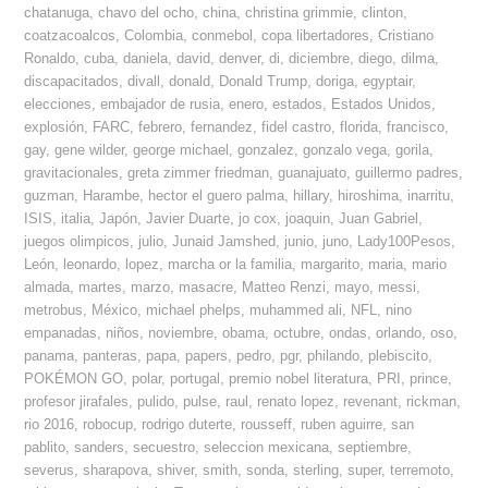
chatanuga
,
chavo del ocho
,
china
,
christina grimmie
,
clinton
,
coatzacoalcos
,
Colombia
,
conmebol
,
copa libertadores
,
Cristiano
Ronaldo
,
cuba
,
daniela
,
david
,
denver
,
di
,
diciembre
,
diego
,
dilma
,
discapacitados
,
divall
,
donald
,
Donald Trump
,
doriga
,
egyptair
,
elecciones
,
embajador de rusia
,
enero
,
estados
,
Estados Unidos
,
explosión
,
FARC
,
febrero
,
fernandez
,
fidel castro
,
florida
,
francisco
,
gay
,
gene wilder
,
george michael
,
gonzalez
,
gonzalo vega
,
gorila
,
gravitacionales
,
greta zimmer friedman
,
guanajuato
,
guillermo padres
,
guzman
,
Harambe
,
hector el guero palma
,
hillary
,
hiroshima
,
inarritu
,
ISIS
,
italia
,
Japón
,
Javier Duarte
,
jo cox
,
joaquin
,
Juan Gabriel
,
juegos olimpicos
,
julio
,
Junaid Jamshed
,
junio
,
juno
,
Lady100Pesos
,
León
,
leonardo
,
lopez
,
marcha or la familia
,
margarito
,
maria
,
mario
almada
,
martes
,
marzo
,
masacre
,
Matteo Renzi
,
mayo
,
messi
,
metrobus
,
México
,
michael phelps
,
muhammed ali
,
NFL
,
nino
empanadas
,
niños
,
noviembre
,
obama
,
octubre
,
ondas
,
orlando
,
oso
,
panama
,
panteras
,
papa
,
papers
,
pedro
,
pgr
,
philando
,
plebiscito
,
POKÉMON GO
,
polar
,
portugal
,
premio nobel literatura
,
PRI
,
prince
,
profesor jirafales
,
pulido
,
pulse
,
raul
,
renato lopez
,
revenant
,
rickman
,
rio 2016
,
robocup
,
rodrigo duterte
,
rousseff
,
ruben aguirre
,
san
pablito
,
sanders
,
secuestro
,
seleccion mexicana
,
septiembre
,
severus
,
sharapova
,
shiver
,
smith
,
sonda
,
sterling
,
super
,
terremoto
,