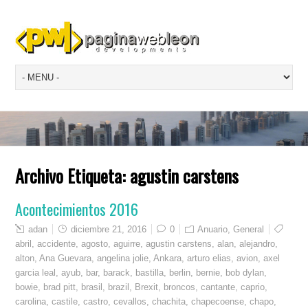
Archivo Etiqueta:
agustin carstens
Acontecimientos 2016
adan
diciembre 21, 2016
0
Anuario
,
General
abril
,
accidente
,
agosto
,
aguirre
,
agustin carstens
,
alan
,
alejandro
,
alton
,
Ana Guevara
,
angelina jolie
,
Ankara
,
arturo elias
,
avion
,
axel
garcia leal
,
ayub
,
bar
,
barack
,
bastilla
,
berlin
,
bernie
,
bob dylan
,
bowie
,
brad pitt
,
brasil
,
brazil
,
Brexit
,
broncos
,
cantante
,
caprio
,
carolina
,
castile
,
castro
,
cevallos
,
chachita
,
chapecoense
,
chapo
,