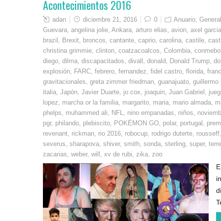
Acontecimientos 2016
adan
diciembre 21, 2016
0
Anuario
,
Genera
Guevara
,
angelina jolie
,
Ankara
,
arturo elias
,
avion
,
axel garcia
brazil
,
Brexit
,
broncos
,
cantante
,
caprio
,
carolina
,
castile
,
cast
christina grimmie
,
clinton
,
coatzacoalcos
,
Colombia
,
conmebo
diego
,
dilma
,
discapacitados
,
divall
,
donald
,
Donald Trump
,
do
explosión
,
FARC
,
febrero
,
fernandez
,
fidel castro
,
florida
,
fran
gravitacionales
,
greta zimmer friedman
,
guanajuato
,
guillermo
italia
,
Japón
,
Javier Duarte
,
jo cox
,
joaquin
,
Juan Gabriel
,
jueg
lopez
,
marcha or la familia
,
margarito
,
maria
,
mario almada
,
m
phelps
,
muhammed ali
,
NFL
,
nino empanadas
,
niños
,
noviemb
pgr
,
philando
,
plebiscito
,
POKÉMON GO
,
polar
,
portugal
,
premi
revenant
,
rickman
,
rio 2016
,
robocup
,
rodrigo duterte
,
rousseff
severus
,
sharapova
,
shiver
,
smith
,
sonda
,
sterling
,
super
,
terr
zacarias
,
weber
,
will
,
xv de rubi
,
zika
,
zoo
E
i
d
T