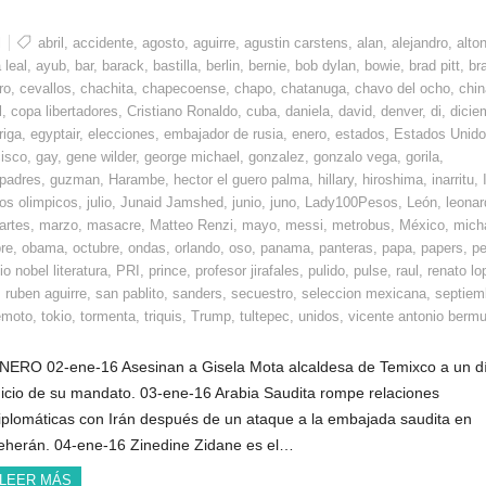
l
abril
,
accidente
,
agosto
,
aguirre
,
agustin carstens
,
alan
,
alejandro
,
alto
 leal
,
ayub
,
bar
,
barack
,
bastilla
,
berlin
,
bernie
,
bob dylan
,
bowie
,
brad pitt
,
bra
ro
,
cevallos
,
chachita
,
chapecoense
,
chapo
,
chatanuga
,
chavo del ocho
,
chin
l
,
copa libertadores
,
Cristiano Ronaldo
,
cuba
,
daniela
,
david
,
denver
,
di
,
dicie
riga
,
egyptair
,
elecciones
,
embajador de rusia
,
enero
,
estados
,
Estados Unid
cisco
,
gay
,
gene wilder
,
george michael
,
gonzalez
,
gonzalo vega
,
gorila
,
 padres
,
guzman
,
Harambe
,
hector el guero palma
,
hillary
,
hiroshima
,
inarritu
,
os olimpicos
,
julio
,
Junaid Jamshed
,
junio
,
juno
,
Lady100Pesos
,
León
,
leonar
artes
,
marzo
,
masacre
,
Matteo Renzi
,
mayo
,
messi
,
metrobus
,
México
,
mich
re
,
obama
,
octubre
,
ondas
,
orlando
,
oso
,
panama
,
panteras
,
papa
,
papers
,
pe
o nobel literatura
,
PRI
,
prince
,
profesor jirafales
,
pulido
,
pulse
,
raul
,
renato lo
,
ruben aguirre
,
san pablito
,
sanders
,
secuestro
,
seleccion mexicana
,
septiem
emoto
,
tokio
,
tormenta
,
triquis
,
Trump
,
tultepec
,
unidos
,
vicente antonio berm
NERO 02-ene-16 Asesinan a Gisela Mota alcaldesa de Temixco a un d
nicio de su mandato. 03-ene-16 Arabia Saudita rompe relaciones
iplomáticas con Irán después de un ataque a la embajada saudita en
eherán. 04-ene-16 Zinedine Zidane es el…
LEER MÁS