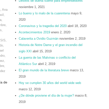
Deseos de buena suerte para emprendedores
noviembre 1, 2021
n
,
Ana
Lo bueno y lo malo de la cuarentena
mayo 9,
sil
,
2020
a
,
mbre
,
Coronavirus y la tragedia del 2020
abril 18, 2020
os
,
Acontecimientos 2019
enero 2, 2020
Calaverita a Ovidio Guzmán
noviembre 2, 2019
ISIS
,
Historia de Notre Dame y el gran incendio del
do
,
ael
siglo XXI
abril 15, 2019
dro
,
La guerra de las Malvinas o conflicto del
pez
,
Atlántico Sur
abril 2, 2019
bre
,
El gran mundo de la literatura breve
marzo 13,
udez
2019
ía de
Hoy se cumplen 30 años del world wide web
marzo 12, 2019
¿De dónde proviene el día de la mujer?
marzo 8,
2019