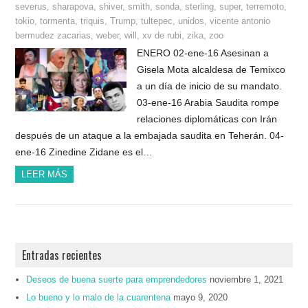
severus
,
sharapova
,
shiver
,
smith
,
sonda
,
sterling
,
super
,
terremoto
,
tokio
,
tormenta
,
triquis
,
Trump
,
tultepec
,
unidos
,
vicente antonio
bermudez zacarias
,
weber
,
will
,
xv de rubi
,
zika
,
zoo
ENERO 02-ene-16 Asesinan a
Gisela Mota alcaldesa de Temixco
a un día de inicio de su mandato.
03-ene-16 Arabia Saudita rompe
relaciones diplomáticas con Irán
después de un ataque a la embajada saudita en Teherán. 04-
ene-16 Zinedine Zidane es el…
LEER MÁS
Entradas recientes
Deseos de buena suerte para emprendedores
noviembre 1, 2021
Lo bueno y lo malo de la cuarentena
mayo 9, 2020