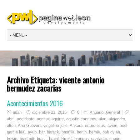
Archivo Etiqueta:
vicente antonio
bermudez zacarias
Acontecimientos 2016
adan
diciembre 21, 2016
0
Anuario
,
General
abril
,
accidente
,
agosto
,
aguirre
,
agustin carstens
,
alan
,
alejandro
,
alton
,
Ana Guevara
,
angelina jolie
,
Ankara
,
arturo elias
,
avion
,
axel
garcia leal
,
ayub
,
bar
,
barack
,
bastilla
,
berlin
,
bernie
,
bob dylan
,
bowie
,
brad pitt
,
brasil
,
brazil
,
Brexit
,
broncos
,
cantante
,
caprio
,