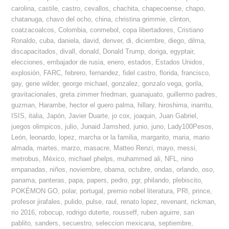
carolina
,
castile
,
castro
,
cevallos
,
chachita
,
chapecoense
,
chapo
,
chatanuga
,
chavo del ocho
,
china
,
christina grimmie
,
clinton
,
coatzacoalcos
,
Colombia
,
conmebol
,
copa libertadores
,
Cristiano
Ronaldo
,
cuba
,
daniela
,
david
,
denver
,
di
,
diciembre
,
diego
,
dilma
,
discapacitados
,
divall
,
donald
,
Donald Trump
,
doriga
,
egyptair
,
elecciones
,
embajador de rusia
,
enero
,
estados
,
Estados Unidos
,
explosión
,
FARC
,
febrero
,
fernandez
,
fidel castro
,
florida
,
francisco
,
gay
,
gene wilder
,
george michael
,
gonzalez
,
gonzalo vega
,
gorila
,
gravitacionales
,
greta zimmer friedman
,
guanajuato
,
guillermo padres
,
guzman
,
Harambe
,
hector el guero palma
,
hillary
,
hiroshima
,
inarritu
,
ISIS
,
italia
,
Japón
,
Javier Duarte
,
jo cox
,
joaquin
,
Juan Gabriel
,
juegos olimpicos
,
julio
,
Junaid Jamshed
,
junio
,
juno
,
Lady100Pesos
,
León
,
leonardo
,
lopez
,
marcha or la familia
,
margarito
,
maria
,
mario
almada
,
martes
,
marzo
,
masacre
,
Matteo Renzi
,
mayo
,
messi
,
metrobus
,
México
,
michael phelps
,
muhammed ali
,
NFL
,
nino
empanadas
,
niños
,
noviembre
,
obama
,
octubre
,
ondas
,
orlando
,
oso
,
panama
,
panteras
,
papa
,
papers
,
pedro
,
pgr
,
philando
,
plebiscito
,
POKÉMON GO
,
polar
,
portugal
,
premio nobel literatura
,
PRI
,
prince
,
profesor jirafales
,
pulido
,
pulse
,
raul
,
renato lopez
,
revenant
,
rickman
,
rio 2016
,
robocup
,
rodrigo duterte
,
rousseff
,
ruben aguirre
,
san
pablito
,
sanders
,
secuestro
,
seleccion mexicana
,
septiembre
,