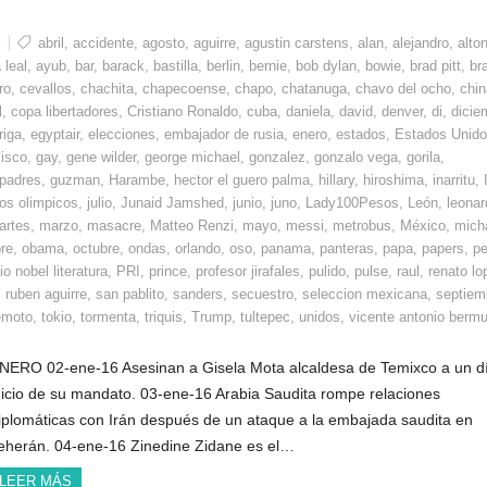
l
abril
,
accidente
,
agosto
,
aguirre
,
agustin carstens
,
alan
,
alejandro
,
alto
 leal
,
ayub
,
bar
,
barack
,
bastilla
,
berlin
,
bernie
,
bob dylan
,
bowie
,
brad pitt
,
bra
ro
,
cevallos
,
chachita
,
chapecoense
,
chapo
,
chatanuga
,
chavo del ocho
,
chin
l
,
copa libertadores
,
Cristiano Ronaldo
,
cuba
,
daniela
,
david
,
denver
,
di
,
dicie
riga
,
egyptair
,
elecciones
,
embajador de rusia
,
enero
,
estados
,
Estados Unid
cisco
,
gay
,
gene wilder
,
george michael
,
gonzalez
,
gonzalo vega
,
gorila
,
 padres
,
guzman
,
Harambe
,
hector el guero palma
,
hillary
,
hiroshima
,
inarritu
,
os olimpicos
,
julio
,
Junaid Jamshed
,
junio
,
juno
,
Lady100Pesos
,
León
,
leonar
artes
,
marzo
,
masacre
,
Matteo Renzi
,
mayo
,
messi
,
metrobus
,
México
,
mich
re
,
obama
,
octubre
,
ondas
,
orlando
,
oso
,
panama
,
panteras
,
papa
,
papers
,
pe
o nobel literatura
,
PRI
,
prince
,
profesor jirafales
,
pulido
,
pulse
,
raul
,
renato lo
,
ruben aguirre
,
san pablito
,
sanders
,
secuestro
,
seleccion mexicana
,
septiem
emoto
,
tokio
,
tormenta
,
triquis
,
Trump
,
tultepec
,
unidos
,
vicente antonio berm
NERO 02-ene-16 Asesinan a Gisela Mota alcaldesa de Temixco a un d
nicio de su mandato. 03-ene-16 Arabia Saudita rompe relaciones
iplomáticas con Irán después de un ataque a la embajada saudita en
eherán. 04-ene-16 Zinedine Zidane es el…
LEER MÁS