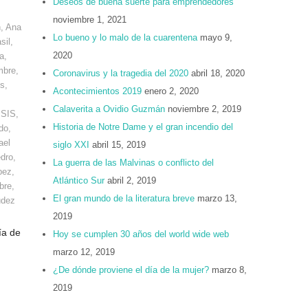
Deseos de buena suerte para emprendedores
noviembre 1, 2021
n
,
Ana
Lo bueno y lo malo de la cuarentena
mayo 9,
sil
,
2020
a
,
mbre
,
Coronavirus y la tragedia del 2020
abril 18, 2020
os
,
Acontecimientos 2019
enero 2, 2020
Calaverita a Ovidio Guzmán
noviembre 2, 2019
ISIS
,
Historia de Notre Dame y el gran incendio del
do
,
ael
siglo XXI
abril 15, 2019
dro
,
La guerra de las Malvinas o conflicto del
pez
,
Atlántico Sur
abril 2, 2019
bre
,
El gran mundo de la literatura breve
marzo 13,
udez
2019
ía de
Hoy se cumplen 30 años del world wide web
marzo 12, 2019
¿De dónde proviene el día de la mujer?
marzo 8,
2019