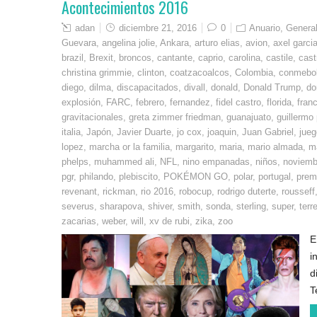
Acontecimientos 2016
adan
diciembre 21, 2016
0
Anuario
,
Genera
Guevara
,
angelina jolie
,
Ankara
,
arturo elias
,
avion
,
axel garcia
brazil
,
Brexit
,
broncos
,
cantante
,
caprio
,
carolina
,
castile
,
cast
christina grimmie
,
clinton
,
coatzacoalcos
,
Colombia
,
conmebo
diego
,
dilma
,
discapacitados
,
divall
,
donald
,
Donald Trump
,
do
explosión
,
FARC
,
febrero
,
fernandez
,
fidel castro
,
florida
,
fran
gravitacionales
,
greta zimmer friedman
,
guanajuato
,
guillermo
italia
,
Japón
,
Javier Duarte
,
jo cox
,
joaquin
,
Juan Gabriel
,
jueg
lopez
,
marcha or la familia
,
margarito
,
maria
,
mario almada
,
m
phelps
,
muhammed ali
,
NFL
,
nino empanadas
,
niños
,
noviemb
pgr
,
philando
,
plebiscito
,
POKÉMON GO
,
polar
,
portugal
,
premi
revenant
,
rickman
,
rio 2016
,
robocup
,
rodrigo duterte
,
rousseff
severus
,
sharapova
,
shiver
,
smith
,
sonda
,
sterling
,
super
,
terr
zacarias
,
weber
,
will
,
xv de rubi
,
zika
,
zoo
E
i
d
T