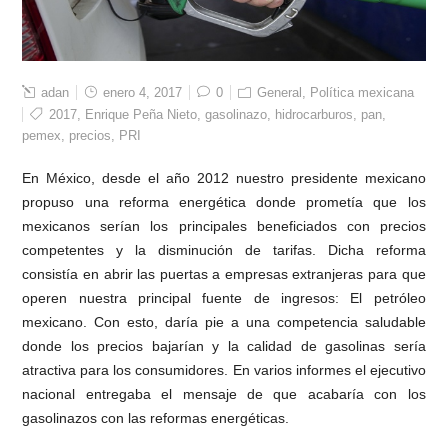
adan
enero 4, 2017
0
General
,
Política mexicana
2017
,
Enrique Peña Nieto
,
gasolinazo
,
hidrocarburos
,
pan
,
pemex
,
precios
,
PRI
En México, desde el año 2012 nuestro presidente mexicano
propuso una reforma energética donde prometía que los
mexicanos serían los principales beneficiados con precios
competentes y la disminución de tarifas. Dicha reforma
consistía en abrir las puertas a empresas extranjeras para que
operen nuestra principal fuente de ingresos: El petróleo
mexicano. Con esto, daría pie a una competencia saludable
donde los precios bajarían y la calidad de gasolinas sería
atractiva para los consumidores. En varios informes el ejecutivo
nacional entregaba el mensaje de que acabaría con los
gasolinazos con las reformas energéticas.