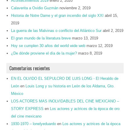
Acontecimientos 2019
enero 2, 2020
Calaverita a Ovidio Guzmán
noviembre 2, 2019
Historia de Notre Dame y el gran incendio del siglo XXI
abril 15,
2019
La guerra de las Malvinas o conflicto del Atlántico Sur
abril 2, 2019
El gran mundo de la literatura breve
marzo 13, 2019
Hoy se cumplen 30 años del world wide web
marzo 12, 2019
¿De dónde proviene el día de la mujer?
marzo 8, 2019
Comentarios recientes
EN EL OLVIDO EL SEPULCRO DE LUIS LONG - El Heraldo de
León
en
Louis Long y su historia en León de los Aldama, Gto.
México
LOS ACTORES MAS INOLVIDABLES DEL CINE MEXICANO –
STORY EXPRESS
en
Los actores y actrices de la época de oro
del cine mexicano
1930-1970 – lonelyeduardo
en
Los actores y actrices de la época