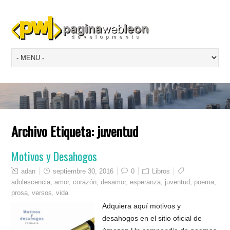
Archivo Etiqueta:
juventud
Motivos y Desahogos
adan
septiembre 30, 2016
0
Libros
adolescencia
,
amor
,
corazón
,
desamor
,
esperanza
,
juventud
,
poema
,
prosa
,
versos
,
vida
Adquiera aquí motivos y
desahogos en el sitio oficial de