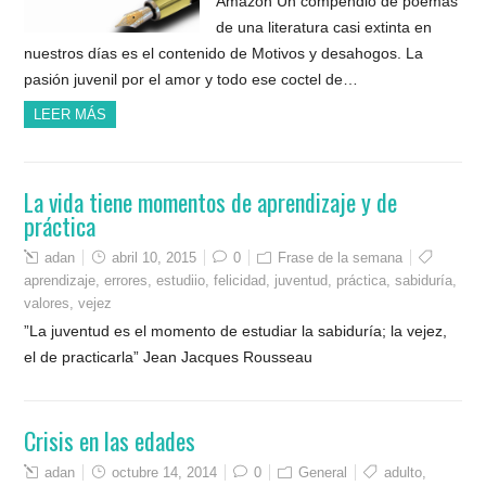
Amazon Un compendio de poemas
de una literatura casi extinta en
nuestros días es el contenido de Motivos y desahogos. La
pasión juvenil por el amor y todo ese coctel de…
LEER MÁS
La vida tiene momentos de aprendizaje y de
práctica
adan
abril 10, 2015
0
Frase de la semana
aprendizaje
,
errores
,
estudiio
,
felicidad
,
juventud
,
práctica
,
sabiduría
,
valores
,
vejez
”La juventud es el momento de estudiar la sabiduría; la vejez,
el de practicarla” Jean Jacques Rousseau
Crisis en las edades
adan
octubre 14, 2014
0
General
adulto
,