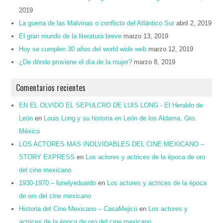
2019
La guerra de las Malvinas o conflicto del Atlántico Sur
abril 2, 2019
El gran mundo de la literatura breve
marzo 13, 2019
Hoy se cumplen 30 años del world wide web
marzo 12, 2019
¿De dónde proviene el día de la mujer?
marzo 8, 2019
Comentarios recientes
EN EL OLVIDO EL SEPULCRO DE LUIS LONG - El Heraldo de
León
en
Louis Long y su historia en León de los Aldama, Gto.
México
LOS ACTORES MAS INOLVIDABLES DEL CINE MEXICANO –
STORY EXPRESS
en
Los actores y actrices de la época de oro
del cine mexicano
1930-1970 – lonelyeduardo
en
Los actores y actrices de la época
de oro del cine mexicano
Historia del Cine Mexicano – CasaMejicú
en
Los actores y
actrices de la época de oro del cine mexicano