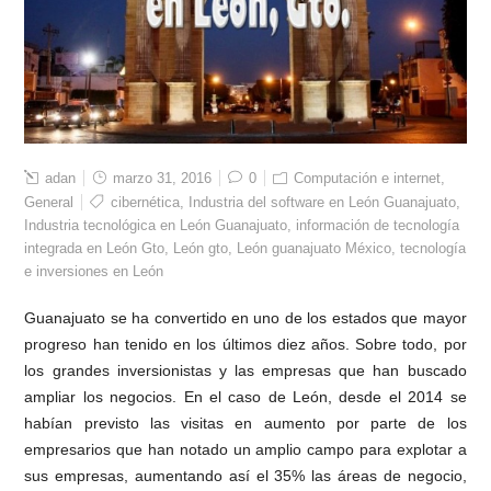
adan
marzo 31, 2016
0
Computación e internet
,
General
cibernética
,
Industria del software en León Guanajuato
,
Industria tecnológica en León Guanajuato
,
información de tecnología
integrada en León Gto
,
León gto
,
León guanajuato México
,
tecnología
e inversiones en León
Guanajuato se ha convertido en uno de los estados que mayor
progreso han tenido en los últimos diez años. Sobre todo, por
los grandes inversionistas y las empresas que han buscado
ampliar los negocios. En el caso de León, desde el 2014 se
habían previsto las visitas en aumento por parte de los
empresarios que han notado un amplio campo para explotar a
sus empresas, aumentando así el 35% las áreas de negocio,