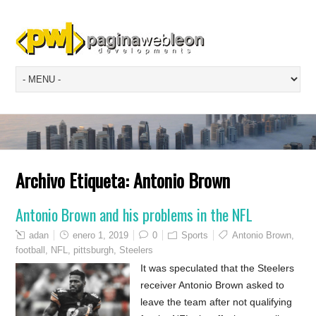
Archivo Etiqueta:
Antonio Brown
Antonio Brown and his problems in the NFL
adan
enero 1, 2019
0
Sports
Antonio Brown
,
football
,
NFL
,
pittsburgh
,
Steelers
It was speculated that the Steelers
receiver Antonio Brown asked to
leave the team after not qualifying