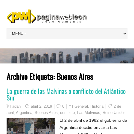
Archivo Etiqueta:
Buenos Aires
La guerra de las Malvinas o conflicto del Atlántico
Sur
adan
abril 2, 2019
0
General
,
Historia
2 de
abril
,
Argentina
,
Buenos Aires
,
conflicto
,
Las Malvinas
,
Reino Unidos
El 2 de abril de 1982 el gobierno de
Argentina decidió enviar a Las