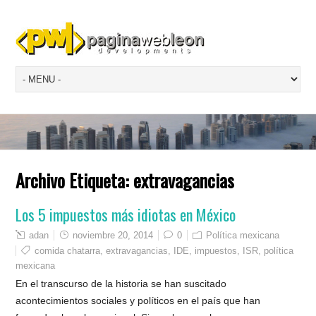
Archivo Etiqueta:
extravagancias
Los 5 impuestos más idiotas en México
adan
noviembre 20, 2014
0
Política mexicana
comida chatarra
,
extravagancias
,
IDE
,
impuestos
,
ISR
,
política
mexicana
En el transcurso de la historia se han suscitado
acontecimientos sociales y políticos en el país que han