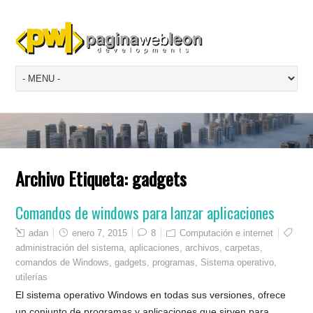
Archivo Etiqueta:
gadgets
Comandos de windows para lanzar aplicaciones
adan
enero 7, 2015
8
Computación e internet
administración del sistema
,
aplicaciones
,
archivos
,
carpetas
,
comandos de Windows
,
gadgets
,
programas
,
Sistema operativo
,
utilerías
El sistema operativo Windows en todas sus versiones, ofrece
un conjunto de programas y aplicaciones que sirven para