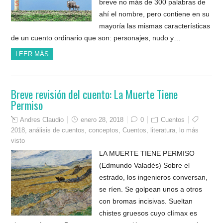
breve no más de 300 palabras de
ahí el nombre, pero contiene en su
mayoría las mismas características
de un cuento ordinario que son: personajes, nudo y…
LEER MÁS
Breve revisión del cuento: La Muerte Tiene
Permiso
Andres Claudio
enero 28, 2018
0
Cuentos
2018
,
análisis de cuentos
,
conceptos
,
Cuentos
,
literatura
,
lo más
visto
LA MUERTE TIENE PERMISO
(Edmundo Valadés) Sobre el
estrado, los ingenieros conversan,
se ríen. Se golpean unos a otros
con bromas incisivas. Sueltan
chistes gruesos cuyo clímax es