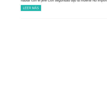
hablar con el jefe Con seguridad dijo la muerte No import
LEER MÁS