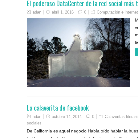
El poderoso DataCenter de la red social más 
adan
abril 1, 2016
0
Computación e internet
M
v
m
t
La calaverita de facebook
adan
octubre 14, 2014
0
Calaveritas literari
sociales
De California es aquel negocio Había oído hablar la hues