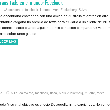
transitada en el mundo: Facebook
datacenter
,
facebook
,
internet
,
Mark Zuckerberg
,
Suiza
e encontraba chateando con una amiga de Australia mientras en otra
entanilla cargaba un archivo de texto para enviarlo a un cliente de Brus
i atención saltó cuando alguien de mis contactos compartió un video 
ierno sobre unos gatitos…
LEER MÁS
as
bulla
,
calaverita
,
facebook
,
flaca
,
Mark Zuckerberg
,
muerte
,
redes
uda Y su vital objetivo es el ocio De aquella firma caprichuda He venid