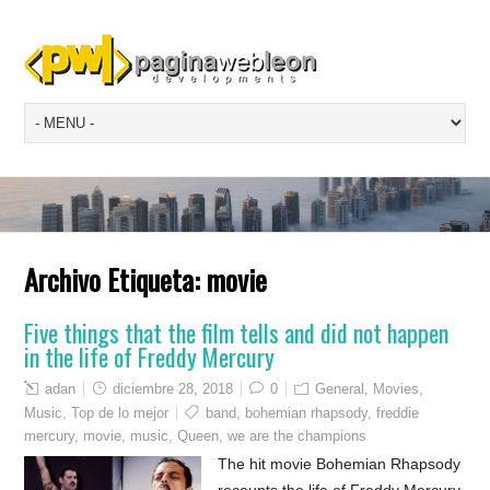
Archivo Etiqueta:
movie
Five things that the film tells and did not happen
in the life of Freddy Mercury
adan
diciembre 28, 2018
0
General
,
Movies
,
Music
,
Top de lo mejor
band
,
bohemian rhapsody
,
freddie
mercury
,
movie
,
music
,
Queen
,
we are the champions
The hit movie Bohemian Rhapsody
recounts the life of Freddy Mercury