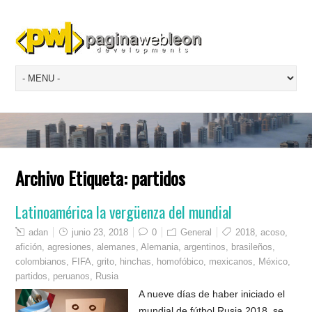
Archivo Etiqueta:
partidos
Latinoamérica la vergüenza del mundial
adan
junio 23, 2018
0
General
2018
,
acoso
,
afición
,
agresiones
,
alemanes
,
Alemania
,
argentinos
,
brasileños
,
colombianos
,
FIFA
,
grito
,
hinchas
,
homofóbico
,
mexicanos
,
México
,
partidos
,
peruanos
,
Rusia
A nueve días de haber iniciado el
mundial de fútbol Rusia 2018, se