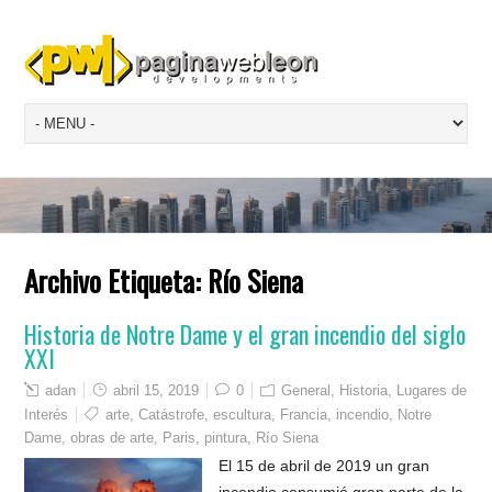
Archivo Etiqueta:
Río Siena
Historia de Notre Dame y el gran incendio del siglo
XXI
adan
abril 15, 2019
0
General
,
Historia
,
Lugares de
Interés
arte
,
Catástrofe
,
escultura
,
Francia
,
incendio
,
Notre
Dame
,
obras de arte
,
Paris
,
pintura
,
Río Siena
El 15 de abril de 2019 un gran
incendio consumió gran parte de la