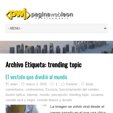
Archivo Etiqueta:
trending topic
El vestido que dividió al mundo
adan
marzo 1, 2015
1
General
boda
,
comentarios
,
controversia
,
Escocia
,
funcionamiento del cerebro
,
ilusión óptica
,
internet
,
mundo
,
percepción
,
trending topic
,
usuarios
,
vestido azul y negro
,
vestido blanco y dorado
La imagen se volvió viral desde el
jueves pasado en el que una chica