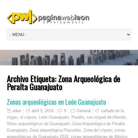
Archivo Etiqueta:
Zona Arqueológica de
Peralta Guanajuato
Zonas arqueológicas en León Guanajuato
adan
abril 5, 2016
0
General
cañada de la
virgen
,
el cóporo
,
León Guanajuato
,
Peralta
,
san miguel de Allende
,
Sitios arqueológicos de Guanajuato
,
Zona Arqueológica de Peralta
Guanajuato
,
Zona arqueológica Plazuelas
,
Zona del cóporo
,
zonas
arqueológicas de Guanajuato 2016
,
zonas arqueológicas de México
,