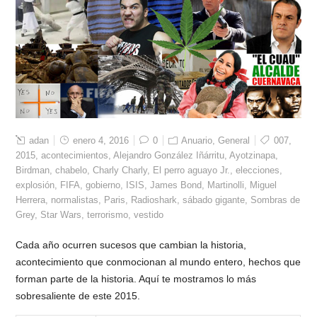
adan
enero 4, 2016
0
Anuario
,
General
007
,
2015
,
acontecimientos
,
Alejandro González Iñárritu
,
Ayotzinapa
,
Birdman
,
chabelo
,
Charly Charly
,
El perro aguayo Jr.
,
elecciones
,
explosión
,
FIFA
,
gobierno
,
ISIS
,
James Bond
,
Martinolli
,
Miguel
Herrera
,
normalistas
,
Paris
,
Radioshark
,
sábado gigante
,
Sombras de
Grey
,
Star Wars
,
terrorismo
,
vestido
Cada año ocurren sucesos que cambian la historia,
acontecimiento que conmocionan al mundo entero, hechos que
forman parte de la historia. Aquí te mostramos lo más
sobresaliente de este 2015.