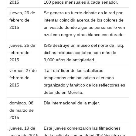
2015
100 pesos mensuales a cada senador.
jueves, 26 de
Se genera un fuerte debate en la red por
febrero de
intentar coincidir acerca de los colores de
2015
un vestido donde algunas personas lo ven
azul con negro y otras blanco con dorado.
jueves, 26 de
ISIS destruye un museo del norte de Iraq,
febrero de
dichas reliquias contaban con más de
2015
3,000 años de antigüedad.
viernes, 27 de
‘La Tuta’ líder de los caballeros
febrero de
templearios criminal adicto al crimen
2015
organizado y fanático de los reflectores es
detenido en Morelia.
domingo, 08
Día internacional de la mujer.
de marzo de
2015
jueves, 19 de
Este jueves comenzaron las filmaciones
marzo de 2015
de la película James Bond 007 Spectre en