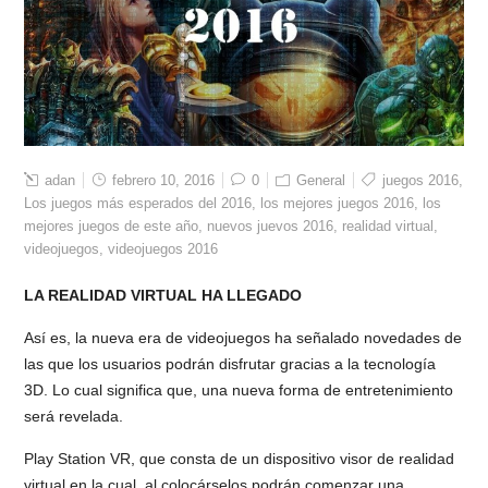
adan
febrero 10, 2016
0
General
juegos 2016
,
Los juegos más esperados del 2016
,
los mejores juegos 2016
,
los
mejores juegos de este año
,
nuevos juevos 2016
,
realidad virtual
,
videojuegos
,
videojuegos 2016
LA REALIDAD VIRTUAL HA LLEGADO
Así es, la nueva era de videojuegos ha señalado novedades de
las que los usuarios podrán disfrutar gracias a la tecnología
3D. Lo cual significa que, una nueva forma de entretenimiento
será revelada.
Play Station VR, que consta de un dispositivo visor de realidad
virtual en la cual, al colocárselos podrán comenzar una