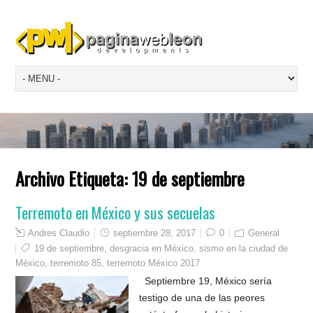
Archivo Etiqueta:
19 de septiembre
Terremoto en México y sus secuelas
Andres Claudio
septiembre 28, 2017
0
General
19 de septiembre
,
desgracia en México
,
sismo en la ciudad de
México
,
terremoto 85
,
terremoto México 2017
Septiembre 19, México sería
testigo de una de las peores