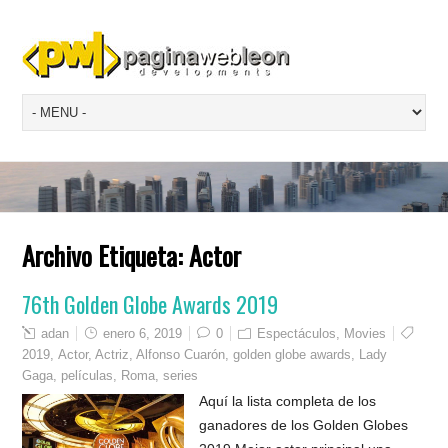
Archivo Etiqueta:
Actor
76th Golden Globe Awards 2019
adan
enero 6, 2019
0
Espectáculos
,
Movies
2019
,
Actor
,
Actriz
,
Alfonso Cuarón
,
golden globe awards
,
Lady
Gaga
,
películas
,
Roma
,
series
Aquí la lista completa de los
ganadores de los Golden Globes