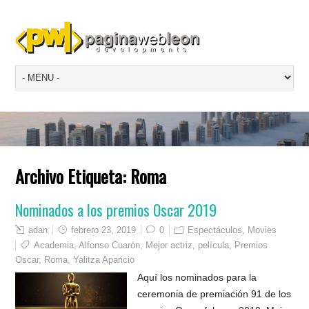
Archivo Etiqueta:
Roma
Nominados a los premios Oscar 2019
adan
febrero 23, 2019
0
Espectáculos
,
Movies
Academia
,
Alfonso Cuarón
,
Mejor actriz
,
película
,
Premios
Oscar
,
Roma
,
Yalitza Aparicio
Aquí los nominados para la
ceremonia de premiación 91 de los