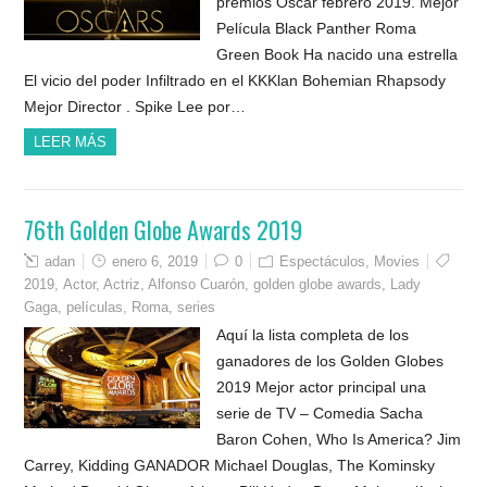
premios Oscar febrero 2019. Mejor
Película Black Panther Roma
Green Book Ha nacido una estrella
El vicio del poder Infiltrado en el KKKlan Bohemian Rhapsody
Mejor Director . Spike Lee por…
LEER MÁS
76th Golden Globe Awards 2019
adan
enero 6, 2019
0
Espectáculos
,
Movies
2019
,
Actor
,
Actriz
,
Alfonso Cuarón
,
golden globe awards
,
Lady
Gaga
,
películas
,
Roma
,
series
Aquí la lista completa de los
ganadores de los Golden Globes
2019 Mejor actor principal una
serie de TV – Comedia Sacha
Baron Cohen, Who Is America? Jim
Carrey, Kidding GANADOR Michael Douglas, The Kominsky