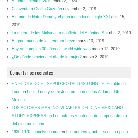
Acontecimientos 2019
enero 2, 2020
Calaverita a Ovidio Guzmán
noviembre 2, 2019
Historia de Notre Dame y el gran incendio del siglo XXI
abril 15,
2019
La guerra de las Malvinas o conflicto del Atlántico Sur
abril 2, 2019
El gran mundo de la literatura breve
marzo 13, 2019
Hoy se cumplen 30 años del world wide web
marzo 12, 2019
¿De dónde proviene el día de la mujer?
marzo 8, 2019
Comentarios recientes
EN EL OLVIDO EL SEPULCRO DE LUIS LONG - El Heraldo de
León
en
Louis Long y su historia en León de los Aldama, Gto.
México
LOS ACTORES MAS INOLVIDABLES DEL CINE MEXICANO –
STORY EXPRESS
en
Los actores y actrices de la época de oro
del cine mexicano
1930-1970 – lonelyeduardo
en
Los actores y actrices de la época