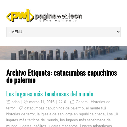
Archivo Etiqueta:
catacumbas capuchinos
de palermo
Los lugares más tenebrosos del mundo
adan
marzo 11, 2016
0
General
,
Historias de
terror
catacumbas capuchinos de palermo
,
el monte fuji
historias de terror
,
la iglesia de san jorge en república checa
,
Los 10
lugares más tétricos del mundo
,
los lugares más tenebrosos del
mundo
,
lugares insólitos
,
lugares macabros
,
lugares misteriosos
,