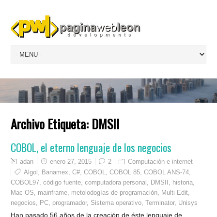
Archivo Etiqueta:
DMSII
COBOL, el eterno lenguaje de los negocios
adan
enero 27, 2015
2
Computación e internet
Algol
,
Banamex
,
C#
,
COBOL
,
COBOL 85
,
COBOL ANS-74
,
COBOL97
,
código fuente
,
computadora personal
,
DMSII
,
historia
,
Mac OS
,
mainframe
,
metolodogías de programación
,
Multi Edit
,
negocios
,
PC
,
programador
,
Sistema operativo
,
Terminator
,
Unisys
Han pasado 56 años de la creación de éste lenguaje de