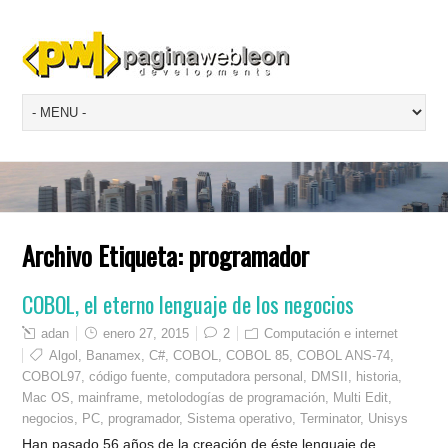
Archivo Etiqueta:
programador
COBOL, el eterno lenguaje de los negocios
adan
enero 27, 2015
2
Computación e internet
Algol
,
Banamex
,
C#
,
COBOL
,
COBOL 85
,
COBOL ANS-74
,
COBOL97
,
código fuente
,
computadora personal
,
DMSII
,
historia
,
Mac OS
,
mainframe
,
metolodogías de programación
,
Multi Edit
,
negocios
,
PC
,
programador
,
Sistema operativo
,
Terminator
,
Unisys
Han pasado 56 años de la creación de éste lenguaje de