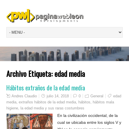
Archivo Etiqueta:
edad media
Hábitos extraños de la edad media
Andres Claudio
julio 14, 2018
0
General
edad
media
,
extraños hábitos de la edad media
,
hábitos
,
hábitos mala
higiene
,
la edad media y sus raras costumbres
En la civilización occidental, de la
cual se ubicaba entre los siglos V y