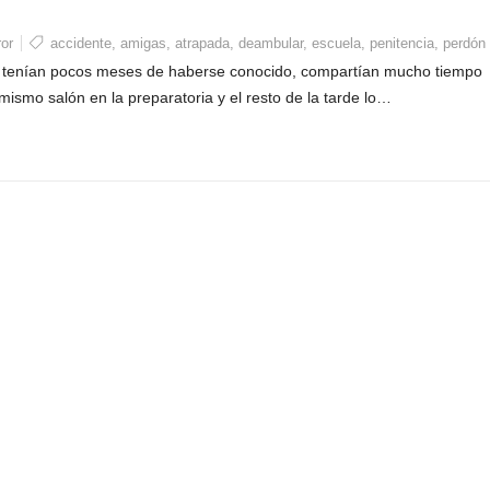
ror
accidente
,
amigas
,
atrapada
,
deambular
,
escuela
,
penitencia
,
perdón
e tenían pocos meses de haberse conocido, compartían mucho tiempo
mismo salón en la preparatoria y el resto de la tarde lo…