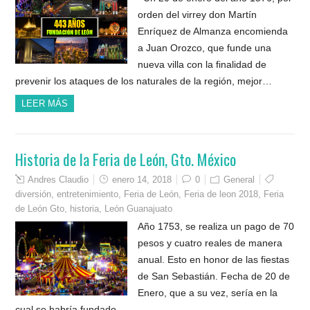
orden del virrey don Martín
Enríquez de Almanza encomienda
a Juan Orozco, que funde una
nueva villa con la finalidad de
prevenir los ataques de los naturales de la región, mejor…
LEER MÁS
Historia de la Feria de León, Gto. México
Andres Claudio
enero 14, 2018
0
General
diversión
,
entretenimiento
,
Feria de León
,
Feria de leon 2018
,
Feria
de León Gto
,
historia
,
León Guanajuato
Año 1753, se realiza un pago de 70
pesos y cuatro reales de manera
anual. Esto en honor de las fiestas
de San Sebastián. Fecha de 20 de
Enero, que a su vez, sería en la
cual se habría fundado…