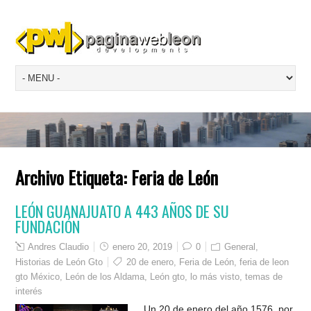
Archivo Etiqueta:
Feria de León
LEÓN GUANAJUATO A 443 AÑOS DE SU
FUNDACIÓN
Andres Claudio
enero 20, 2019
0
General
,
Historias de León Gto
20 de enero
,
Feria de León
,
feria de leon
gto México
,
León de los Aldama
,
León gto
,
lo más visto
,
temas de
interés
Un 20 de enero del año 1576, por