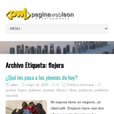
Archivo Etiqueta:
flojera
¿Qué les pasa a los jóvenes de hoy?
adan
mayo 18, 2015
0
Política mexicana
actitud
,
flojera
,
gobierno
,
jóvenes
,
México
,
Ninis
,
población
,
problema
nacional
Mi esposa tiene un negocio, un
cibercafé. Empezó hace casi dos