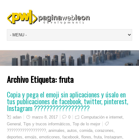
Archivo Etiqueta:
fruta
Copia y pega el emoji sin aplicaciones y úsalo en
tus publicaciones de facebook, twitter, pinterest,
Instagram ??????????????????
adan
marzo 8, 2017
0
Computación e internet
,
General
,
Tips y trucos informáticos
,
Top de lo mejor
??????????????????
,
animales
,
autos
,
comida
,
corazones
,
deportes
,
emojis
,
emoticones
,
facebook
,
flores
,
fruta
,
Instagram
,