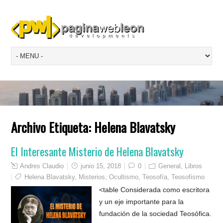
Archivo Etiqueta:
Helena Blavatsky
El Interesante Misterio de Helena Blavatsky
Andres Claudio
junio 15, 2018
0
General
,
Libros
Helena Blavatsky
,
Misterios
,
Ocultismo
,
Teosofía
,
Teosofismo
<table Considerada como escritora
y un eje importante para la
fundación de la sociedad Teosófica.