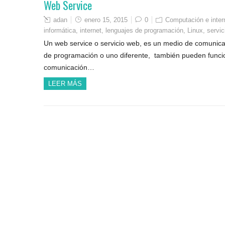
Web Service
adan
enero 15, 2015
0
Computación e inter
informática
,
internet
,
lenguajes de programación
,
Linux
,
servi
Un web service o servicio web, es un medio de comunica
de programación o uno diferente, también pueden funcio
comunicación…
LEER MÁS