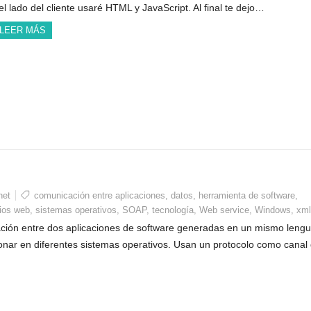
el lado del cliente usaré HTML y JavaScript. Al final te dejo…
LEER MÁS
net
comunicación entre aplicaciones
,
datos
,
herramienta de software
,
cios web
,
sistemas operativos
,
SOAP
,
tecnología
,
Web service
,
Windows
,
xml
ción entre dos aplicaciones de software generadas en un mismo lengu
nar en diferentes sistemas operativos. Usan un protocolo como canal