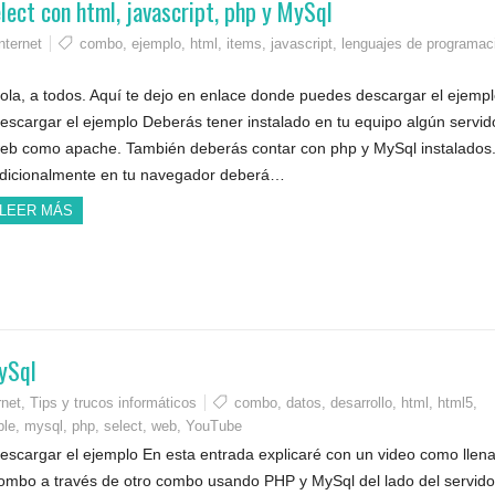
elect con html, javascript, php y MySql
nternet
combo
,
ejemplo
,
html
,
items
,
javascript
,
lenguajes de programac
ola, a todos. Aquí te dejo en enlace donde puedes descargar el ejempl
escargar el ejemplo Deberás tener instalado en tu equipo algún servid
eb como apache. También deberás contar con php y MySql instalados
dicionalmente en tu navegador deberá…
LEER MÁS
MySql
rnet
,
Tips y trucos informáticos
combo
,
datos
,
desarrollo
,
html
,
html5
,
ble
,
mysql
,
php
,
select
,
web
,
YouTube
escargar el ejemplo En esta entrada explicaré con un video como llena
ombo a través de otro combo usando PHP y MySql del lado del servidor