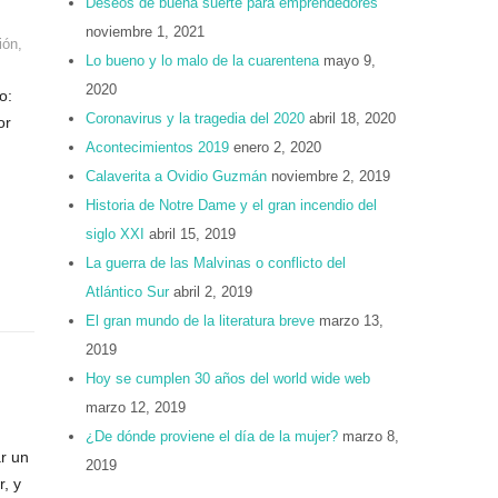
Deseos de buena suerte para emprendedores
noviembre 1, 2021
ión
,
Lo bueno y lo malo de la cuarentena
mayo 9,
2020
o:
Coronavirus y la tragedia del 2020
abril 18, 2020
or
Acontecimientos 2019
enero 2, 2020
.
Calaverita a Ovidio Guzmán
noviembre 2, 2019
Historia de Notre Dame y el gran incendio del
siglo XXI
abril 15, 2019
La guerra de las Malvinas o conflicto del
Atlántico Sur
abril 2, 2019
El gran mundo de la literatura breve
marzo 13,
2019
Hoy se cumplen 30 años del world wide web
marzo 12, 2019
¿De dónde proviene el día de la mujer?
marzo 8,
r un
2019
, y