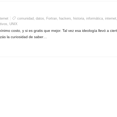
ternet
comunidad
,
datos
,
Fortran
,
hackers
,
historia
,
informática
,
internet
tivos
,
UNIX
ínimo costo, y si es gratis que mejor. Tal vez esa ideología llevó a cier
izás la curiosidad de saber…