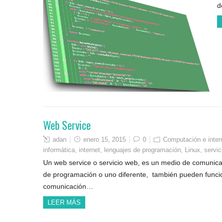
d
Web Service
adan
enero 15, 2015
0
Computación e inter
informática
,
internet
,
lenguajes de programación
,
Linux
,
servi
Un web service o servicio web, es un medio de comunica
de programación o uno diferente, también pueden funcio
comunicación…
LEER MÁS