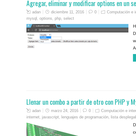
Agregar, eliminar y modificar options en un s
adan
diciembre 11, 2016
0
Computación e i
mysql
,
options
,
php
,
select
H
D
w
A
Llenar un combo a partir de otro con PHP y 
adan
marzo 24, 2016
0
Computación e inte
internet
,
javascript
,
lenguajes de programación
,
lista desplega
D
c