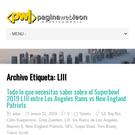
Archivo Etiqueta:
LIII
Todo lo que necesitas saber sobre el Superbowl
2019 LIII entre Los Angeles Rams vs New England
Patriots
adan
enero 31, 2019
0
Sports
53
,
Big Boi
,
Colin Kaepernick
,
Greg Zuerlein
,
LIII
,
los Rams de Los Ángeles
,
Maroon 5
,
New England Patriots
,
NFL
,
Super Bowl
,
Tom Brady
,
Travis Scott