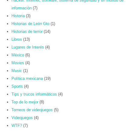
Hacker: Internet, software, sistema de seguridad y un mundo de
información
(7)
Historia
(3)
Historias de León Gto
(1)
Historias de terror
(14)
Libros
(13)
Lugares de Interés
(4)
México
(6)
Movies
(4)
Music
(1)
Política mexicana
(19)
Sports
(4)
Tips y trucos informáticos
(4)
Top de lo mejor
(8)
Torneos de videojuegos
(5)
Videojuegos
(4)
WTF?
(7)