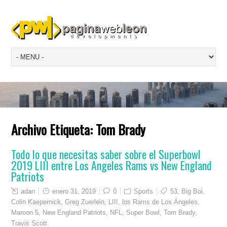
Archivo Etiqueta:
Tom Brady
Todo lo que necesitas saber sobre el Superbowl
2019 LIII entre Los Angeles Rams vs New England
Patriots
adan
enero 31, 2019
0
Sports
53
,
Big Boi
,
Colin Kaepernick
,
Greg Zuerlein
,
LIII
,
los Rams de Los Ángeles
,
Maroon 5
,
New England Patriots
,
NFL
,
Super Bowl
,
Tom Brady
,
Travis Scott