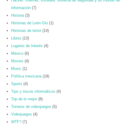
Hacker: Internet, software, sistema de seguridad y un mundo de
información
(7)
Historia
(3)
Historias de León Gto
(1)
Historias de terror
(14)
Libros
(13)
Lugares de Interés
(4)
México
(6)
Movies
(4)
Music
(1)
Política mexicana
(19)
Sports
(4)
Tips y trucos informáticos
(4)
Top de lo mejor
(8)
Torneos de videojuegos
(5)
Videojuegos
(4)
WTF?
(7)