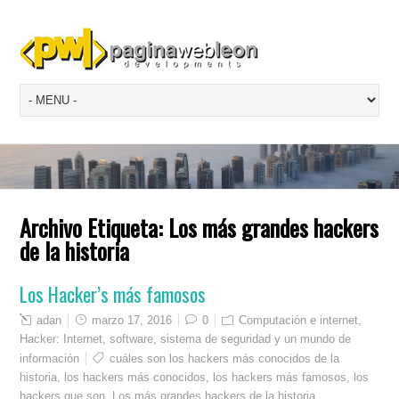
Archivo Etiqueta:
Los más grandes hackers
de la historia
Los Hacker’s más famosos
adan
marzo 17, 2016
0
Computación e internet
,
Hacker: Internet, software, sistema de seguridad y un mundo de
información
cuáles son los hackers más conocidos de la
historia
,
los hackers más conocidos
,
los hackers más famosos
,
los
hackers que son
,
Los más grandes hackers de la historia